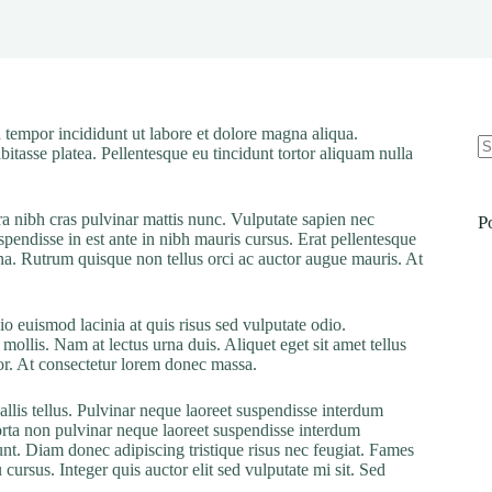
 tempor incididunt ut labore et dolore magna aliqua.
bitasse platea. Pellentesque eu tincidunt tortor aliquam nulla
N
re
ra nibh cras pulvinar mattis nunc. Vulputate sapien nec
P
pendisse in est ante in nibh mauris cursus. Erat pellentesque
rna. Rutrum quisque non tellus orci ac auctor augue mauris. At
o euismod lacinia at quis risus sed vulputate odio.
 mollis. Nam at lectus urna duis. Aliquet eget sit amet tellus
rtor. At consectetur lorem donec massa.
allis tellus. Pulvinar neque laoreet suspendisse interdum
Porta non pulvinar neque laoreet suspendisse interdum
dunt. Diam donec adipiscing tristique risus nec feugiat. Fames
ursus. Integer quis auctor elit sed vulputate mi sit. Sed