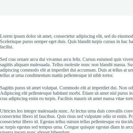
Lorem ipsum dolor sit amet, consectetur adipiscing elit, sed do eiusmod
Scelerisque purus semper eget duis. Quis blandit turpis cursus in hac ha
facilisi.
Sed cras ornare arcu dui vivamus arcu felis. Cursus euismod quis viver
sagittis aliquam malesuada. Tellus molestie nunc non blandit massa. Sus
adipiscing commodo elit at imperdiet dui accumsan. Duis at tellus at u
tellus at urna condimentum mattis pellentesque id nibh tortor.
Sagittis purus sit amet volutpat. Commodo elit at imperdiet dui. Non odi
Adipiscing elit pellentesque habitant morbi. Etiam sit amet nisl purus in
cras adipiscing enim eu turpis. Facilisis mauris sit amet massa vitae to
Ultricies leo integer malesuada nunc. At lectus urna duis convallis conv
consectetur libero id faucibus. Quis risus sed vulputate odio ut enim. 
consectetur libero id. Egestas tellus rutrum tellus pellentesque eu tinci
ac turpis egestas sed tempus urna. Congue quisque egestas diam in arcu c
viverra ipsum nunc aliquet bibendum.