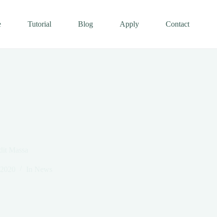
e
Tutorial
Blog
Apply
Contact
dit Massa
 2020
In
News